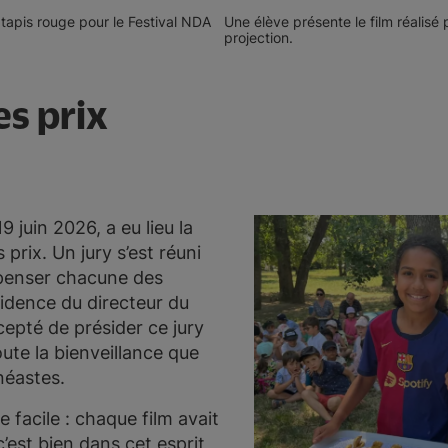
 tapis rouge pour le Festival NDA
Une élève présente le film réalisé
projection.
es prix
 juin 2026, a eu lieu la
prix. Un jury s’est réuni
mpenser chacune des
sidence du directeur du
cepté de présider ce jury
oute la bienveillance que
néastes.
e facile : chaque film avait
c’est bien dans cet esprit