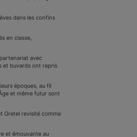
lèves dans les confins
és en classe,
n partenariat avec
es et buvards ont repris
eurs époques, au fil
 Âge et même futur sont
t Gretel revisité comme
ve et émouvante au