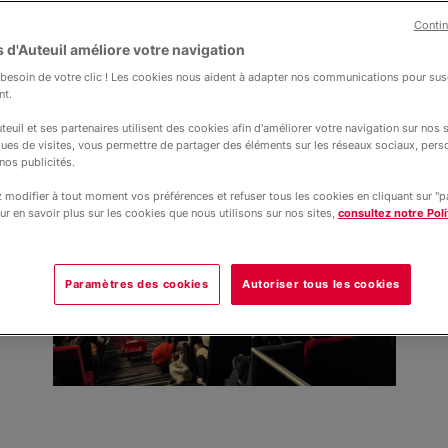
étrage sur le thème du voyage dans le
Contin
 d'Auteuil améliore votre navigation
conclue en beauté le jeudi 18 et le vendr
esoin de votre clic ! Les cookies nous aident à adapter nos communications pour susc
rts : les projections au cinéma et la re
nt.
teuil et ses partenaires utilisent des cookies afin d'améliorer votre navigation sur nos si
ques de visites, vous permettre de partager des éléments sur les réseaux sociaux, pers
nos publicités.
modifier à tout moment vos préférences et refuser tous les cookies en cliquant sur "
ur en savoir plus sur les cookies que nous utilisons sur nos sites,
consultez notre Poli
Paramètres des cookies
Autoriser tous les cookies