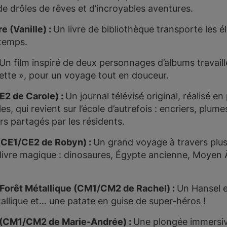
 de drôles de rêves et d’incroyables aventures.
e (Vanille) :
Un livre de bibliothèque transporte les é
-temps.
Un film inspiré de deux personnages d’albums travaill
lette », pour un voyage tout en douceur.
E2 de Carole) :
Un journal télévisé original, réalisé e
s, qui revient sur l’école d’autrefois : encriers, plum
rs partagés par les résidents.
(CE1/CE2 de Robyn) :
Un grand voyage à travers plusi
 livre magique : dinosaures, Égypte ancienne, Moyen
a Forêt Métallique (CM1/CM2 de Rachel) :
Un Hansel e
tallique et… une patate en guise de super-héros !
e (CM1/CM2 de Marie-Andrée) :
Une plongée immersi