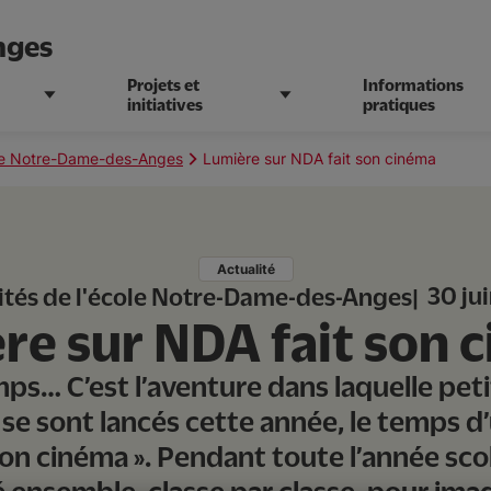
nges
Projets et
Informations
initiatives
pratiques
cole Notre-Dame-des-Anges
Lumière sur NDA fait son cinéma
Actualité
30 ju
ités de l'école Notre-Dame-des-Anges
re sur NDA fait son 
ps… C’est l’aventure dans laquelle pet
e sont lancés cette année, le temps d’
on cinéma ». Pendant toute l’année scola
lé ensemble, classe par classe, pour imagi