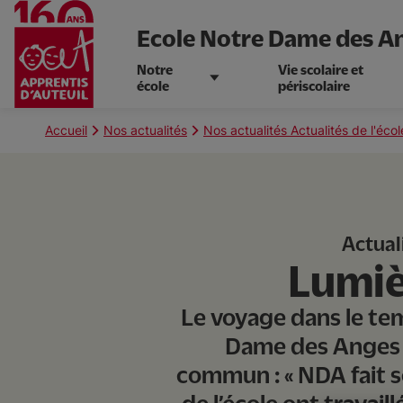
Ecole Notre Dame des A
Notre
Vie scolaire et
école
périscolaire
Aller
au
Fil
Accueil
Nos actualités
Nos actualités Actualités de l'é
contenu
d'Ariane
principal
Actual
Lumiè
Le voyage dans le tem
Dame des Anges s
commun : « NDA fait s
de l’école ont travail