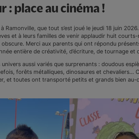
r : place au cinéma !
, à Ramonville, que tout s’est joué le jeudi 18 juin 202
èves et à leurs familles de venir applaudir huit court
lle obscure. Merci aux parents qui ont répondu prése
année entière de créativité, d’écriture, de tournage e
es univers aussi variés que surprenants : doudous espi
efois, forêts métalliques, dinosaures et chevaliers… 
er, et toutes ont transporté petits et grands bien au-d